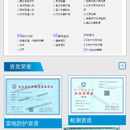
+
资质荣誉
检测资质
雷电防护资质