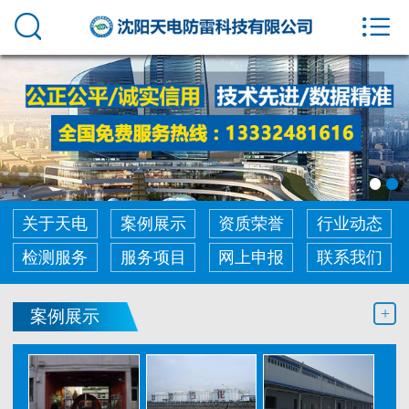



首页
关于天电
案例展示
资质荣誉
行业动态
关于天电
案例展示
资质荣誉
行业动态
检测服务
服务项目
网上申报
联系我们
检测服务
服务项目
+
案例展示
网上申报
联系我们