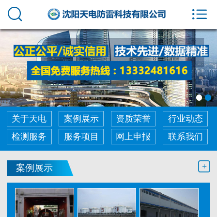



首页
关于天电
案例展示
资质荣誉
行业动态
关于天电
案例展示
资质荣誉
行业动态
检测服务
服务项目
网上申报
联系我们
检测服务
服务项目
+
案例展示
网上申报
联系我们