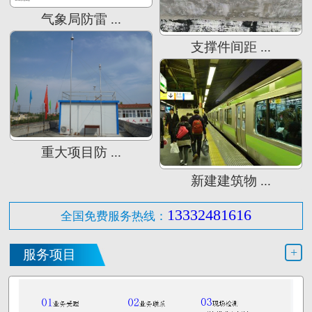
气象局防雷 ...
支撑件间距 ...
重大项目防 ...
新建建筑物 ...
13332481616
全国免费服务热线：
+
服务项目