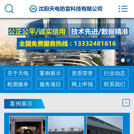



首页
关于天电
案例展示
资质荣誉
行业动态
关于天电
案例展示
资质荣誉
行业动态
检测服务
服务项目
网上申报
联系我们
检测服务
服务项目
+
案例展示
网上申报
联系我们