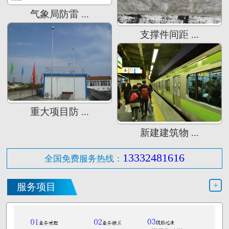
气象局防雷 ...
支撑件间距 ...
重大项目防 ...
新建建筑物 ...
13332481616
全国免费服务热线：
+
服务项目