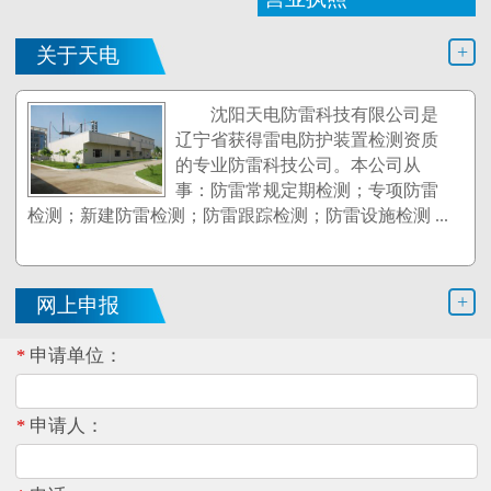
+
关于天电
沈阳天电防雷科技有限公司是
辽宁省获得雷电防护装置检测资质
的专业防雷科技公司。本公司从
事：防雷常规定期检测；专项防雷
检测；新建防雷检测；防雷跟踪检测；防雷设施检测 ...
+
网上申报
*
申请单位：
*
申请人：